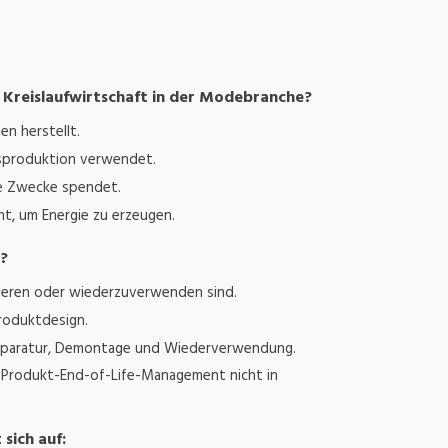
ür Kreislaufwirtschaft in der Modebranche?
en herstellt.
gsproduktion verwendet.
ge Zwecke spendet.
t, um Energie zu erzeugen.
n?
rieren oder wiederzuverwenden sind.
Produktdesign.
 Reparatur, Demontage und Wiederverwendung.
s Produkt-End-of-Life-Management nicht in
sich auf: