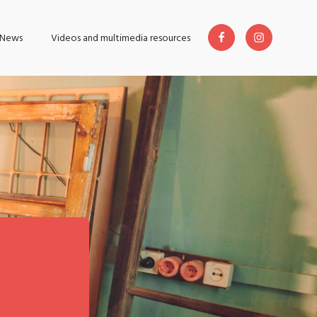
News
Videos and multimedia resources
e