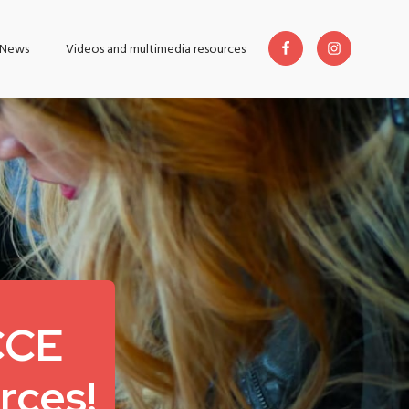
News
Videos and multimedia resources
CCE
rces!