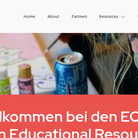
Home
About
Partners
Resources
llkommen bei den E
 Educational Resou