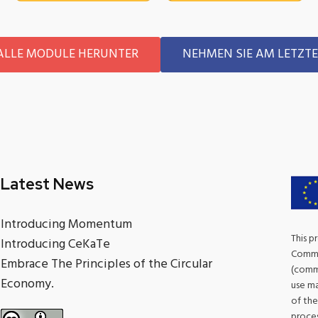
 ALLE MODULE HERUNTER
NEHMEN SIE AM LETZTE
Latest News
Introducing Momentum
This p
Introducing CeKaTe
Commis
Embrace The Principles of the Circular
(commu
Economy.
use ma
of the
proces