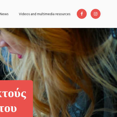
News
Videos and multimedia resources
κτούς
του