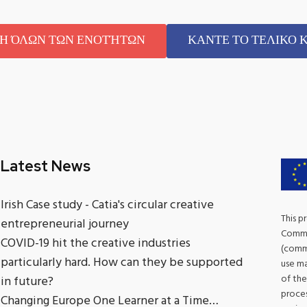
Η ΌΛΩΝ ΤΩΝ ΕΝΟΤΉΤΩΝ
ΚΑΝΤΕ ΤΟ ΤΕΛΙΚΟ 
Latest News
Irish Case study - Catia's circular creative
This p
entrepreneurial journey
Commis
COVID-19 hit the creative industries
(commu
particularly hard. How can they be supported
use ma
of the
in future?
proces
Changing Europe One Learner at a Time…